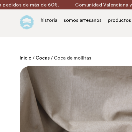
 de más de 60€.
Comunidad Valenciana y Murcia en
historia
somos artesanos
productos
Inicio
/
Cocas
/ Coca de mollitas