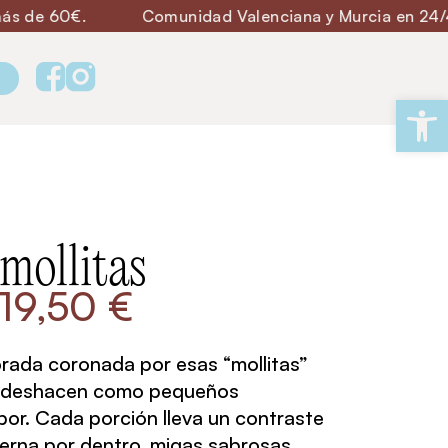
.
Comunidad Valenciana y Murcia en 24/48 h.
Ab
mollitas
19,50
€
orada coronada por esas “mollitas”
se deshacen como pequeños
bor. Cada porción lleva un contraste
ierna por dentro, migas sabrosas