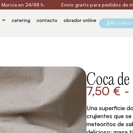
 24/48 h.
Envío gratis para pedidos de más de 60€
catering
contacto
obrador online
Mi cuenta
Coca de 
7,50
€
-
Una superficie d
crujientes que 
meteoritos de sa
delicioso: masa t