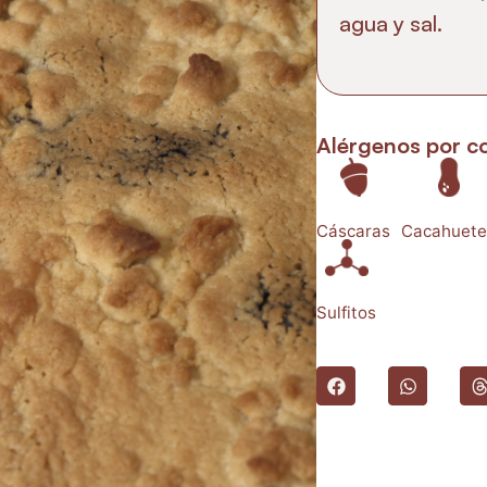
agua y sal.
Alérgenos por c
Cáscaras
Cacahuete
Sulfitos