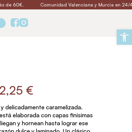
Comunidad Valenciana y Murcia en 24/48 h.
Ab
2,25
€
a y delicadamente caramelizada.
está elaborada con capas finísimas
liegan y hornean hasta lograr ese
razón dulce y laminado. Un clásico