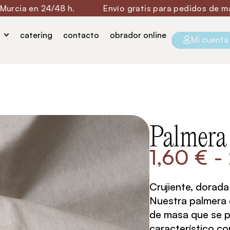
24/48 h.
Envío gratis para pedidos de más de 60€.
catering
contacto
obrador online
Mi cuenta
Palmera
1,60
€
-
Crujiente, dorad
Nuestra palmera 
de masa que se p
característico co