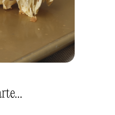
te...