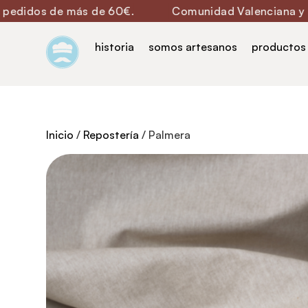
e más de 60€.
Comunidad Valenciana y Murcia en 
historia
somos artesanos
productos
Inicio
/
Repostería
/ Palmera