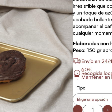
irresistible que 
y un toque de az
acabado brillante
acompañar el caf
cualquier moment
Elaboradas con h
Peso
:
150 gr apr
Envío en 24/
60€.
Recogida loca
Mantener en l
Tipo
-
+