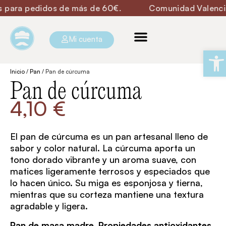
para pedidos de más de 60€.
Comunidad Valenciana 
Mi cuenta
Ab
Inicio
/
Pan
/ Pan de cúrcuma
Pan de cúrcuma
4,10
€
El pan de cúrcuma es un pan artesanal lleno de
sabor y color natural. La cúrcuma aporta un
tono dorado vibrante y un aroma suave, con
matices ligeramente terrosos y especiados que
lo hacen único. Su miga es esponjosa y tierna,
mientras que su corteza mantiene una textura
agradable y ligera.
Pan de masa madre. Propiedades antioxidantes.