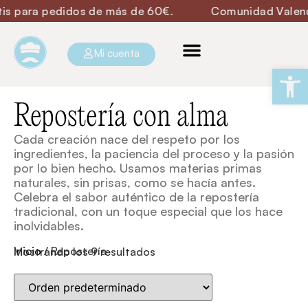
para pedidos de más de 60€.
Comunidad Valenciana 
Mi cuenta
Ab
Repostería con alma
Cada creación nace del respeto por los
ingredientes, la paciencia del proceso y la pasión
por lo bien hecho. Usamos materias primas
naturales, sin prisas, como se hacía antes.
Celebra el sabor auténtico de la repostería
tradicional, con un toque especial que los hace
inolvidables.
Inicio
/ Repostería
Mostrando los 9 resultados